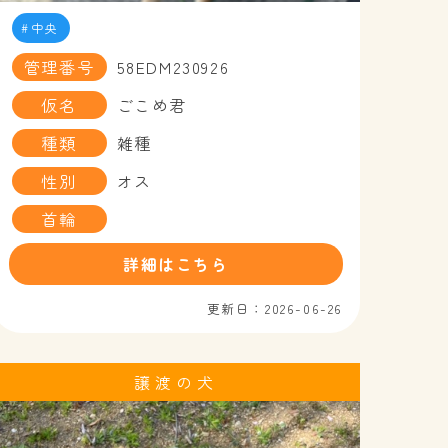
中央
管理番号
58EDM230926
仮名
ごこめ君
種類
雑種
性別
オス
首輪
詳細はこちら
更新日：2026-06-26
譲渡の犬