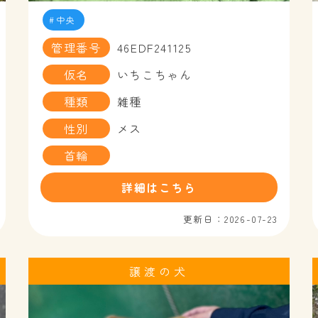
中央
管理番号
46EDF241125
仮名
いちこちゃん
種類
雑種
性別
メス
首輪
詳細はこちら
更新日：2026-07-23
譲渡の犬