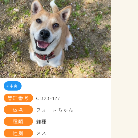
中央
管理番号
CD23-127
仮名
フォーレちゃん
種類
雑種
性別
メス