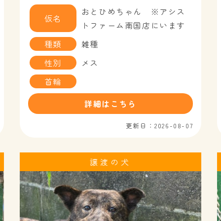
おとひめちゃん ※アシス
仮名
トファーム南国店にいます
種類
雑種
性別
メス
首輪
詳細はこちら
更新日：2026-08-07
譲渡の犬