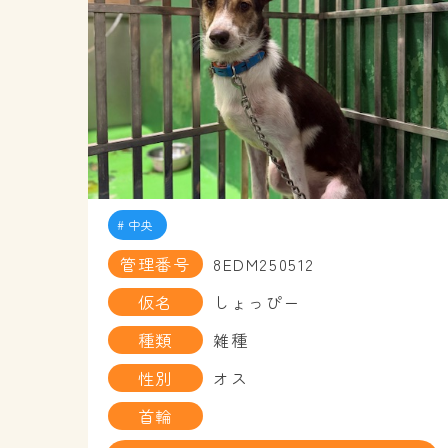
中央
管理番号
8EDM250512
仮名
しょっぴー
種類
雑種
性別
オス
首輪