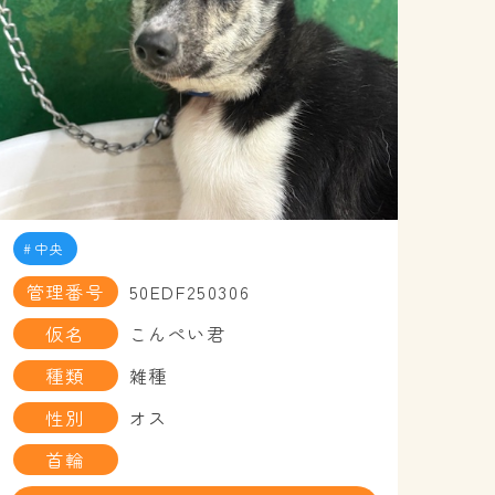
中央
管理番号
50EDF250306
仮名
こんぺい君
種類
雑種
性別
オス
首輪