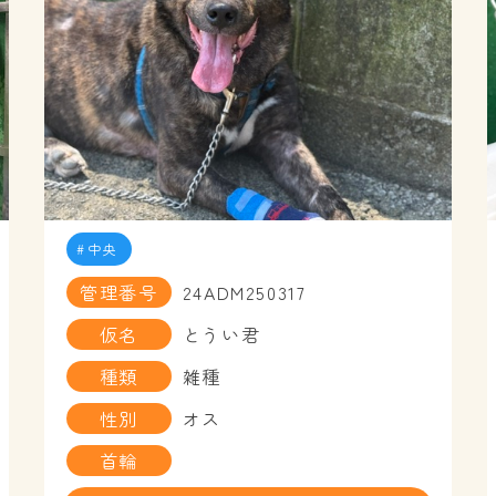
中央
管理番号
24ADM250317
仮名
とうい君
種類
雑種
性別
オス
首輪