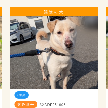
譲渡の犬
中央
管理番号
32SDF251006