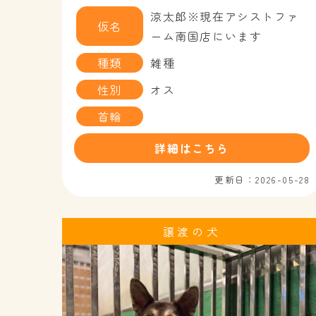
涼太郎※現在アシストファ
仮名
ーム南国店にいます
種類
雑種
性別
オス
首輪
詳細はこちら
更新日：2026-05-28
譲渡の犬