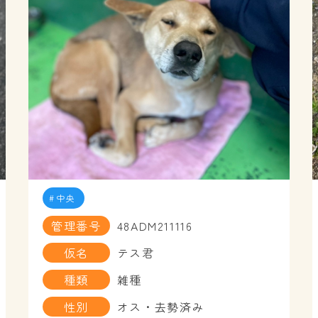
中央
管理番号
48ADM211116
仮名
テス君
種類
雑種
性別
オス・去勢済み