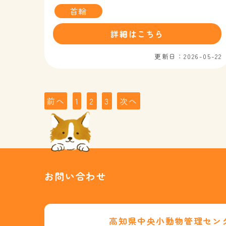
首輪
詳細はこちら
更新日：2026-05-22
投
前へ
1
2
3
次へ
稿
の
ペ
ー
ジ
お問い合わせ
送
り
高知県中央小動物管理セン