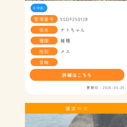
中央
管理番号
9SDF250128
仮名
ナトちゃん
種類
雑種
性別
メス
首輪
詳細はこちら
更新日：2026-05-29
譲渡の犬