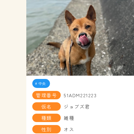
中央
管理番号
51ADM221223
仮名
ジョブズ君
種類
雑種
性別
オス