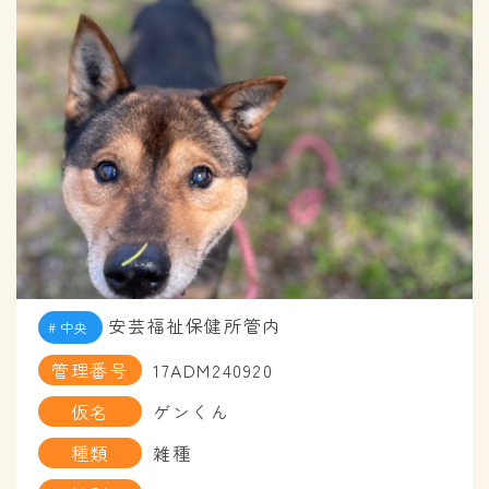
安芸福祉保健所管内
中央
管理番号
17ADM240920
仮名
ゲンくん
種類
雑種