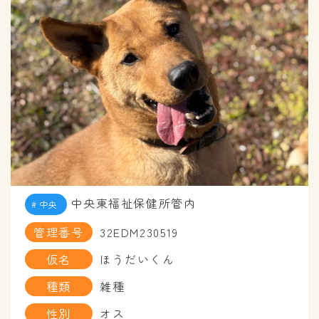
中央東福祉保健所管内
中央
管理番号
32EDM230519
仮名
ほうだいくん
種類
雑種
性別
オス