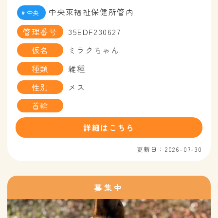
中央東福祉保健所管内
中央
管理番号
35EDF230627
仮名
ミラクちゃん
種類
雑種
性別
メス
首輪
詳細はこちら
更新日：2026-07-30
募集中