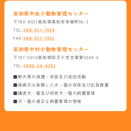
高知県中央小動物管理センター
〒780-8021高知県高知市孕東町56-2
TEL.
088-831-7939
FAX.
088-831-7953
高知県中村小動物管理センター
〒787-0010高知県四万十市古津賀3069-4
TEL.
0880-34-6252
■野犬等の保護・収容及び巡回活動
■疾病又は負傷した犬・猫の収容及び応急措置
■譲渡犬・猫及び収容犬・猫の飼養管理
■犬・猫の適正な飼養管理の啓発