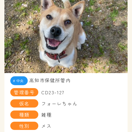
高知市保健所管内
中央
管理番号
CD23-127
仮名
フォーレちゃん
種類
雑種
性別
メス