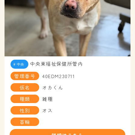
中央東福祉保健所管内
中央
管理番号
40EDM230711
仮名
オカくん
種類
雑種
性別
オス
首輪