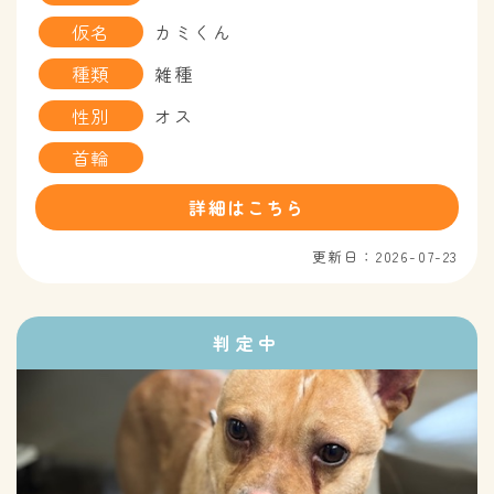
仮名
カミくん
種類
雑種
性別
オス
首輪
詳細はこちら
更新日：2026-07-23
判定中