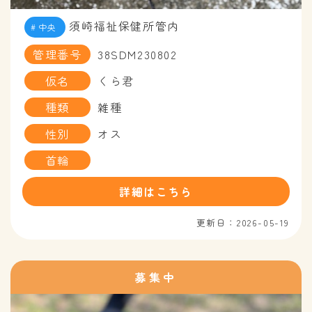
須崎福祉保健所管内
中央
管理番号
38SDM230802
仮名
くら君
種類
雑種
性別
オス
首輪
詳細はこちら
更新日：2026-05-19
募集中