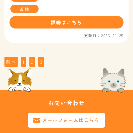
首輪
詳細はこちら
更新日：2026-01-25
投
前へ
1
2
3
稿
の
ペ
ー
お問い合わせ
ジ
送
り
メールフォームはこちら