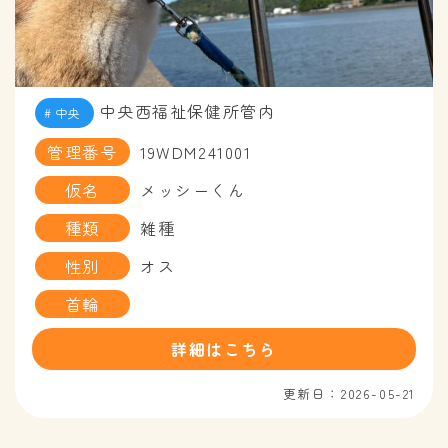
中央西福祉保健所管内
中央
管理番号
19WDM241001
仮名
メッシーくん
種類
雑種
性別
オス
首輪
詳細はこちら
更新日：2026-05-21