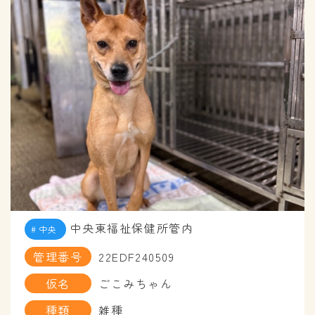
中央東福祉保健所管内
中央
管理番号
22EDF240509
仮名
ごこみちゃん
種類
雑種