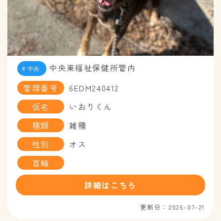
中央東福祉保健所管内
中央
管理番号
6EDM240412
仮名
いおりくん
種類
雑種
性別
オス
首輪
詳細はこちら
更新日：2026-07-21