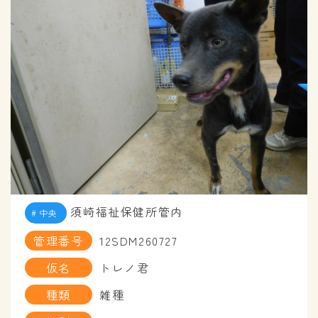
須崎福祉保健所管内
中央
管理番号
12SDM260727
仮名
トレノ君
種類
雑種