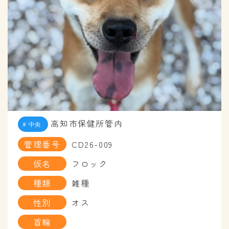
高知市保健所管内
中央
管理番号
CD26-009
仮名
フロック
種類
雑種
性別
オス
首輪