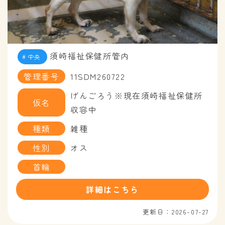
須崎福祉保健所管内
中央
管理番号
11SDM260722
げんごろう※現在須崎福祉保健所
仮名
収容中
種類
雑種
性別
オス
首輪
詳細はこちら
更新日：2026-07-27