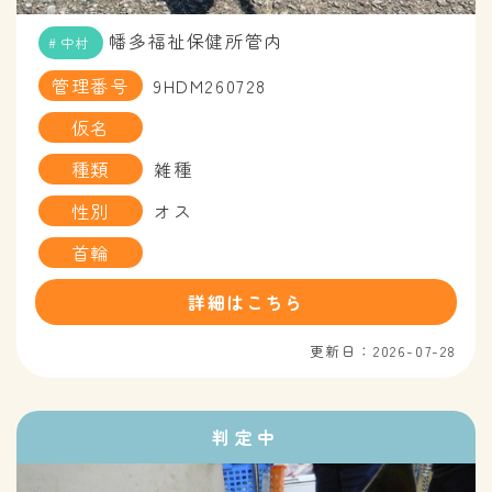
幡多福祉保健所管内
中村
管理番号
9HDM260728
仮名
種類
雑種
性別
オス
首輪
詳細はこちら
更新日：2026-07-28
判定中