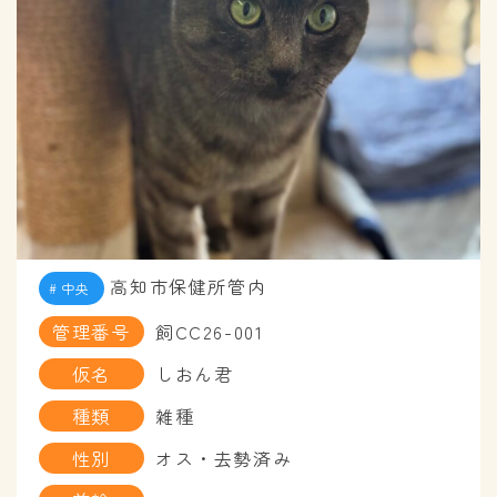
高知市保健所管内
中央
管理番号
飼CC26-001
仮名
しおん君
種類
雑種
性別
オス・去勢済み