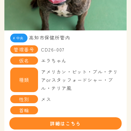
高知市保健所管内
中央
管理番号
CD26-007
仮名
エラちゃん
アメリカン・ピット・ブル・テリ
種類
アorスタッフォードシャー・ブ
ル・テリア風
性別
メス
首輪
詳細はこちら