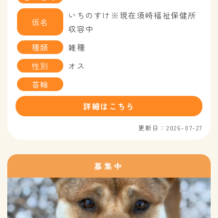
いちのすけ※現在須崎福祉保健所
仮名
収容中
種類
雑種
性別
オス
首輪
詳細はこちら
更新日：2026-07-27
募集中