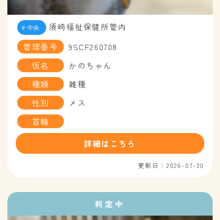
須崎福祉保健所管内
中央
管理番号
9SCF260708
仮名
かのちゃん
種類
雑種
性別
メス
首輪
詳細はこちら
更新日：2026-07-30
判定中