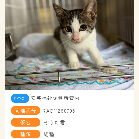
安芸福祉保健所管内
中央
管理番号
7ACM260708
仮名
そうた君
種類
雑種