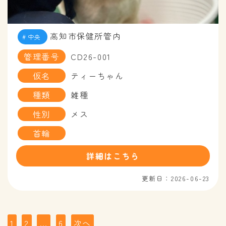
高知市保健所管内
中央
管理番号
CD26-001
仮名
ティーちゃん
種類
雑種
性別
メス
首輪
詳細はこちら
更新日：2026-06-23
投
1
2
…
6
次へ