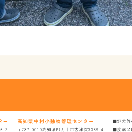
ター
高知県中村小動物管理センター
■野犬等
6-2
〒787-0010高知県四万十市古津賀3069-4
■疾病又