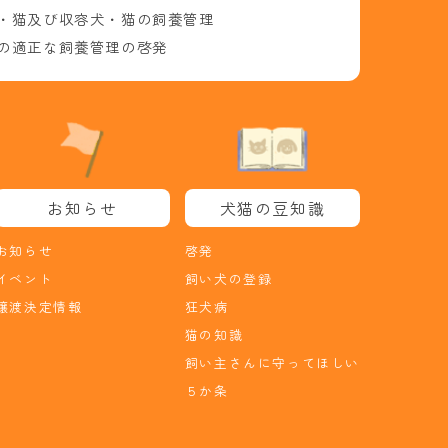
・猫及び収容犬・猫の飼養管理
の適正な飼養管理の啓発
お知らせ
犬猫の豆知識
お知らせ
啓発
イベント
飼い犬の登録
譲渡決定情報
狂犬病
猫の知識
飼い主さんに守ってほしい
５か条