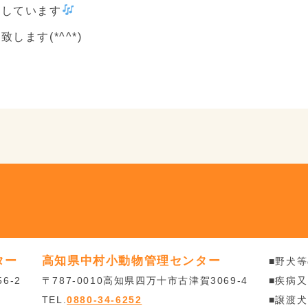
にしています
ます(*^^*)
ター
高知県中村小動物管理センター
■野犬
6-2
〒787-0010高知県四万十市古津賀3069-4
■疾病
TEL.
0880-34-6252
■譲渡