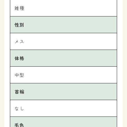
雑種
性別
メス
体格
中型
首輪
なし
毛色