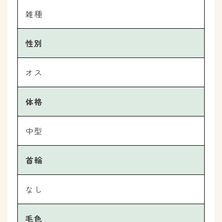
雑種
性別
オス
体格
中型
首輪
なし
毛色